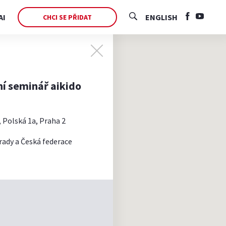
AI
ENGLISH
CHCI SE PŘIDAT
ní seminář aikido
 Polská 1a, Praha 2
rady a Česká federace