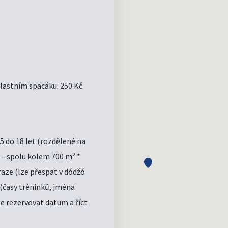
vlastním spacáku: 250 Kč
 5 do 18 let (rozdělené na
 – spolu kolem 700 m² *
raze (lze přespat v dódžó
 (časy tréninků, jména
te rezervovat datum a říct