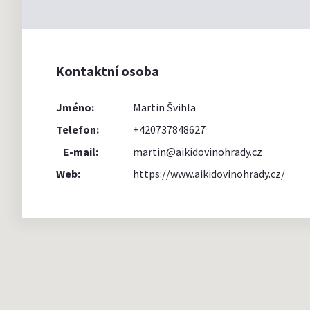
Kontaktní osoba
Jméno:
Martin Švihla
Telefon:
+420737848627
E-mail:
martin@aikidovinohrady.cz
Web:
https://www.aikidovinohrady.cz/