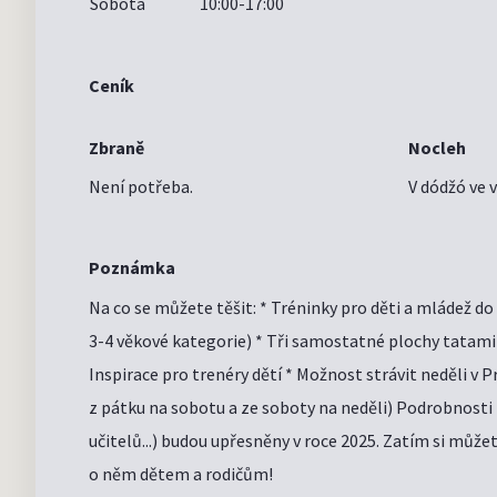
Sobota
10:00-17:00
Ceník
Zbraně
Nocleh
Není potřeba.
V dódžó ve 
Poznámka
Na co se můžete těšit: * Tréninky pro děti a mládež do
3-4 věkové kategorie) * Tři samostatné plochy tatami
Inspirace pro trenéry dětí * Možnost strávit neděli v P
z pátku na sobotu a ze soboty na neděli) Podrobnosti
učitelů...) budou upřesněny v roce 2025. Zatím si může
o něm dětem a rodičům!