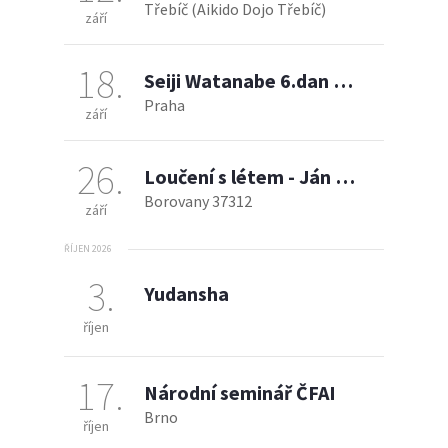
Třebíč (Aikido Dojo Třebíč)
září
18
Seiji Watanabe 6.dan Japonsko - mezinárodní seminář
Praha
září
26
Loučení s létem - Ján Pertlíček, Petr Dražan
Borovany 37312
září
ŘÍJEN 2026
3
Yudansha
říjen
17
Národní seminář ČFAI
Brno
říjen