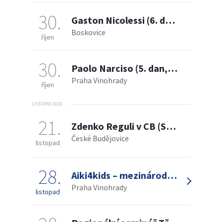
30
Gaston Nicolessi (6. dan Aikikai)
Boskovice
říjen
30
Paolo Narciso (5. dan, Itálie)
Praha Vinohrady
říjen
LISTOPAD 2026
21
Zdenko Reguli v CB (Shihan)
České Budějovice
listopad
28
Aiki4kids – mezinárodní seminář aikido pro děti a mládež
Praha Vinohrady
listopad