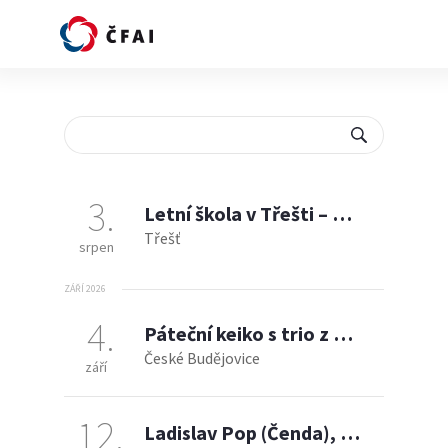
3
Letní škola v Třešti – Martin Švihla (6. dan Aikikai)
Třešť
srpen
ZÁŘÍ 2026
4
Páteční keiko s trio z Třebíče
České Budějovice
září
12
Ladislav Pop (Čenda), 4. Dan - intenzivní trénink aikido a zbraně